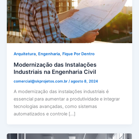
,
,
Arquitetura
Engenharia
Fique Por Dentro
Modernização das Instalações
Industriais na Engenharia Civil
comercial@skprojetos.com.br
/
agosto 8, 2024
A modernização das instalações industriais é
essencial para aumentar a produtividade e integrar
tecnologias avançadas, como sistemas
automatizados e controle […]