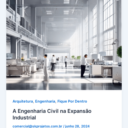
,
,
Arquitetura
Engenharia
Fique Por Dentro
A Engenharia Civil na Expansão
Industrial
comercial@skprojetos.com.br
/
junho 28, 2024