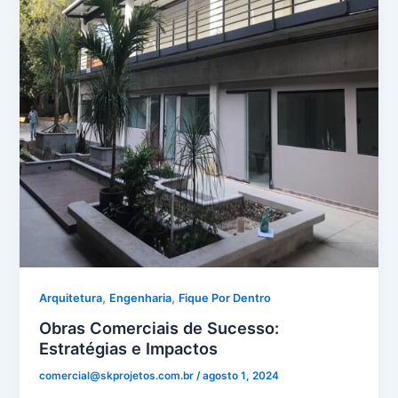
,
,
Arquitetura
Engenharia
Fique Por Dentro
Obras Comerciais de Sucesso:
Estratégias e Impactos
comercial@skprojetos.com.br
/
agosto 1, 2024