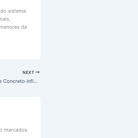
 do sistema
mais,
rmenores da
NEXT
Como os Tipos de Concreto influenciam sua obra. Saiba Mais!
ão marcados