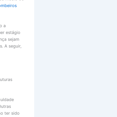
ombeiros
o a
uer estágio
ança sejam
. A seguir,
futuras
culdade
Outras
o ter sido