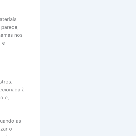
teriais
e parede,
chamas nos
 e
stros.
recionada à
o e,
quando as
zar o