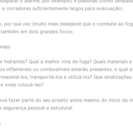
 disparar o alarme, por exemplo) e passivas (como lâmpad
 e corredores suficientemente largos para evacuação).
, por sua vez (muito mais desejável que o combate ao fog
a também em dois grandes focos:
anejo
ar hidrantes? Qual a melhor rota de fuga? Quais materiais e
s inflamáveis ou combustíveis estarão presentes, e qual a
rmazená-los, transportá-los e utilizá-los? Que sinalizações
 e onde colocá-las?
eve fazer parte do seu projeto antes mesmo do início da o
a segurança pessoal e estrutural.
o