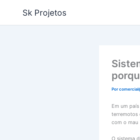
Ir
Sk Projetos
para
o
conteúdo
Siste
porqu
Por
comercial
Em um país 
terremotos 
com o mau u
O sistema d