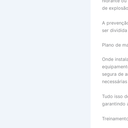
hidrante ou
de explosão
A prevenção
ser dividid
Plano de m
Onde instal
equipamento
segura de a
necessárias
Tudo isso d
garantindo 
Treinament