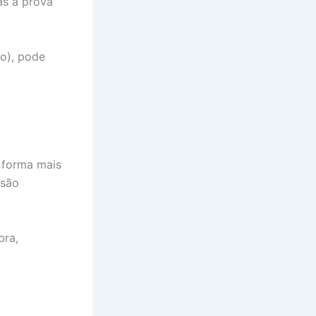
as à prova
o), pode
 forma mais
 são
bra,