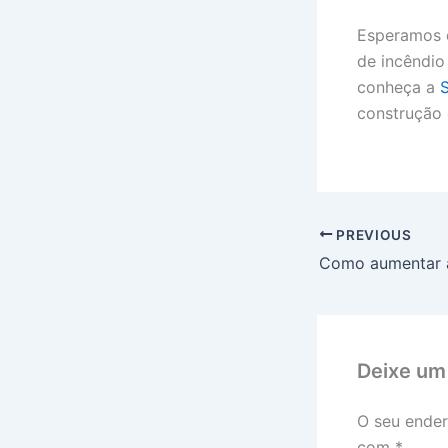
Esperamos q
de incêndio
conheça a
construção c
PREVIOUS
Deixe um
O seu ender
com
*