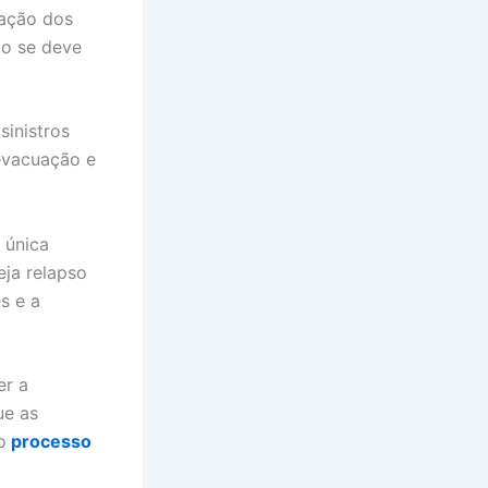
lação dos
ão se deve
sinistros
evacuação e
 única
eja relapso
s e a
er a
ue as
o
processo