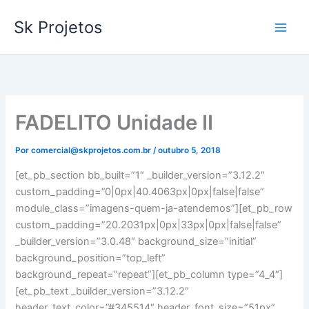
Ir
Sk Projetos
para
o
conteúdo
FADELITO Unidade II
Por
comercial@skprojetos.com.br
/
outubro 5, 2018
[et_pb_section bb_built=”1″ _builder_version=”3.12.2″
custom_padding=”0|0px|40.4063px|0px|false|false”
module_class=”imagens-quem-ja-atendemos”][et_pb_row
custom_padding=”20.2031px|0px|33px|0px|false|false”
_builder_version=”3.0.48″ background_size=”initial”
background_position=”top_left”
background_repeat=”repeat”][et_pb_column type=”4_4″]
[et_pb_text _builder_version=”3.12.2″
header_text_color=”#345514″ header_font_size=”51px”