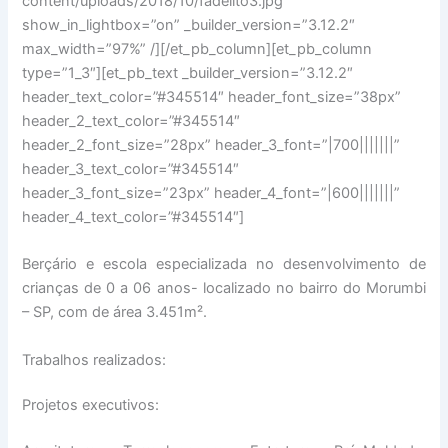
content/uploads/2018/10/fadelito3.jpg”
show_in_lightbox=”on” _builder_version=”3.12.2″
max_width=”97%” /][/et_pb_column][et_pb_column
type=”1_3″][et_pb_text _builder_version=”3.12.2″
header_text_color=”#345514″ header_font_size=”38px”
header_2_text_color=”#345514″
header_2_font_size=”28px” header_3_font=”|700|||||||”
header_3_text_color=”#345514″
header_3_font_size=”23px” header_4_font=”|600|||||||”
header_4_text_color=”#345514″]
Berçário e escola especializada no desenvolvimento de
crianças de 0 a 06 anos- localizado no bairro do Morumbi
– SP, com de área 3.451m².
Trabalhos realizados:
Projetos executivos: